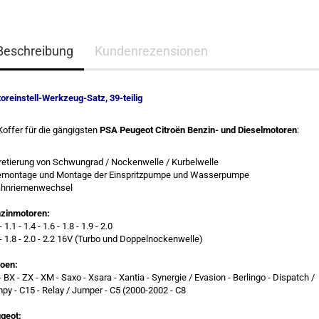
Beschreibung
Kundenrezensionen
oreinstell-Werkzeug-Satz, 39-teilig
Koffer für die gängigsten
PSA Peugeot Citroën Benzin- und Dieselmotoren
:
rretierung von Schwungrad / Nockenwelle / Kurbelwelle
emontage und Montage der Einspritzpumpe und Wasserpumpe
ahnriemenwechsel
zinmotoren:
- 1.1 - 1.4 - 1.6 - 1.8 - 1.9 - 2.0
 - 1.8 - 2.0 - 2.2 16V (Turbo und Doppelnockenwelle)
roen:
- BX - ZX - XM - Saxo - Xsara - Xantia - Synergie / Evasion - Berlingo - Dispatch /
py - C15 - Relay / Jumper - C5 (2000-2002 - C8
geot: