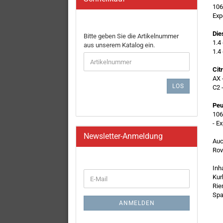
106
Exp
Die
BITTE
Bitte geben Sie die Artikelnummer
1.4 
GEBEN
aus unserem Katalog ein.
1.4 
SIE
DIE
Cit
ARTIKELNUMMER
AX 
AUS
LOS
C2 
UNSEREM
KATALOG
Peu
EIN.
106
- E
Newsletter-Anmeldung
Auc
Rov
Inh
WEITER
Kur
E-
ZUR
Rie
Mail
NEWSLETTER-
Spa
ANMELDUNG
ANMELDEN