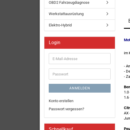
OBD2 Fahrzeugdiagnose
Werkstattausrüstung
Elektro-Hybrid
Mot
Login
im 
E-
Mail-
- A
Adresse
- D
Passwort
- Z
Ben
ANMELDEN
1.0 
1.6
Konto erstellen
Cit
Passwort vergessen?
AX 
Jum
Schnellkauf
Peu