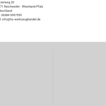
zerweg 20
71 Reichweiler - Rheinland-Pfalz
tschland
.: 06384 9937595
l: info@hs-werkzeughandel.de