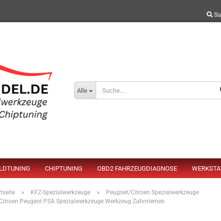
Su
Alle
ELDTUNING
CHIPTUNING
OBD2 FAHRZEUGDIAGNOSE
WERKSTA
»
»
tseite
KFZ-Spezialwerkzeuge
Peugoet/Citroen Spezialwerkzeuge
Citroen Peugeot PSA Spezialwerkzeuge Werkzeug Zahnriemen