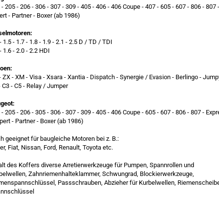
 - 205 - 206 - 306 - 307 - 309 - 405 - 406 - 406 Coupe - 407 - 605 - 607 - 806 - 807 
ert - Partner - Boxer (ab 1986)
selmotoren:
- 1.5 - 1.7 - 1.8 - 1.9 - 2.1 - 2.5 D / TD / TDI
- 1.6 - 2.0 - 2.2 HDI
roen:
- ZX - XM - Visa - Xsara - Xantia - Dispatch - Synergie / Evasion - Berlingo - Jump
- C3 - C5 - Relay / Jumper
geot:
 - 205 - 206 - 305 - 306 - 307 - 309 - 405 - 406 Coupe - 605 - 607 - 806 - 807 - Exp
xpert - Partner - Boxer (ab 1986)
h geeignet für baugleiche Motoren bei z. B.:
er, Fiat, Nissan, Ford, Renault, Toyota etc.
alt des Koffers diverse Arretierwerkzeuge für Pumpen, Spannrollen und
belwellen, Zahnriemenhalteklammer, Schwungrad, Blockierwerkzeuge,
menspannschlüssel, Passschrauben, Abzieher für Kurbelwellen, Riemenscheibe
nnschlüssel