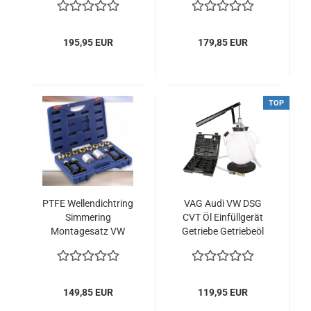
Gummilager
195,95 EUR
179,85 EUR
TOP
PTFE Wellendichtring
VAG Audi VW DSG
Simmering
CVT Öl Einfüllgerät
Montagesatz VW
Getriebe Getriebeöl
Audi u.a.
Differenzial
Befüllgerät mit
Rücklauf
149,85 EUR
119,95 EUR