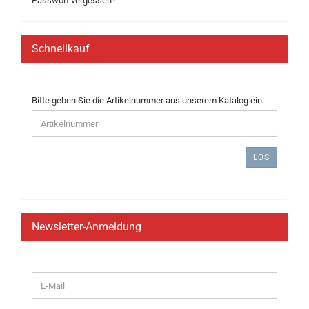
Passwort vergessen?
Schnellkauf
BITTE
Bitte geben Sie die Artikelnummer aus unserem Katalog ein.
GEBEN
SIE
DIE
ARTIKELNUMMER
LOS
AUS
UNSEREM
KATALOG
EIN.
Newsletter-Anmeldung
WEITER
E-
ZUR
Mail
NEWSLETTER-