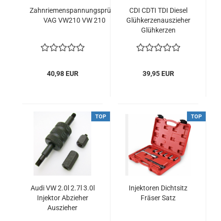
Zahnriemenspannungsprüfer
CDI CDTI TDI Diesel
VAG VW210 VW 210
Glühkerzenauszieher
Glühkerzen
Auszieher
40,98 EUR
39,95 EUR
TOP
TOP
Audi VW 2.0l 2.7l 3.0l
Injektoren Dichtsitz
Injektor Abzieher
Fräser Satz
Auszieher
Commonrail