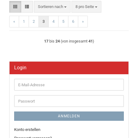
Sortieren nach
pro Seite
Sortieren nach
8 pro Seite
«
1
2
3
4
5
6
»
17
bis
24
(von insgesamt
41
)
Login
E-
Mail-
Adresse
Passwort
ANMELDEN
Konto erstellen