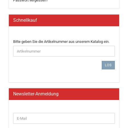
Passwort vergessen?
Schnellkauf
BITTE
Bitte geben Sie die Artikelnummer aus unserem Katalog ein.
GEBEN
SIE
DIE
ARTIKELNUMMER
LOS
AUS
UNSEREM
KATALOG
EIN.
Newsletter-Anmeldung
WEITER
E-
ZUR
Mail
NEWSLETTER-