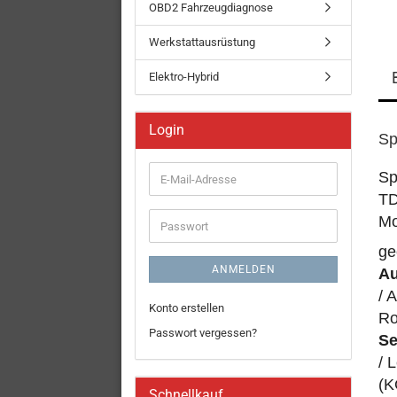
OBD2 Fahrzeugdiagnose
Werkstattausrüstung
Elektro-Hybrid
Login
Sp
Sp
E-
Mail-
TD
Adresse
Mo
Passwort
ge
ANMELDEN
Au
/ 
Konto erstellen
Ro
Passwort vergessen?
Se
/ 
(K
Schnellkauf