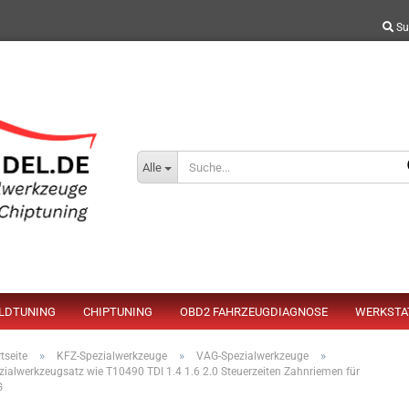
Su
Alle
ELDTUNING
CHIPTUNING
OBD2 FAHRZEUGDIAGNOSE
WERKSTA
»
»
»
tseite
KFZ-Spezialwerkzeuge
VAG-Spezialwerkzeuge
zialwerkzeugsatz wie T10490 TDI 1.4 1.6 2.0 Steuerzeiten Zahnriemen für
G