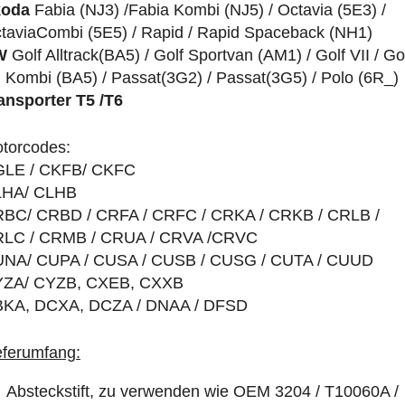
koda
Fabia (NJ3) /Fabia Kombi (NJ5) / Octavia (5E3) /
taviaCombi (5E5) / Rapid / Rapid Spaceback (NH1)
W
Golf Alltrack(BA5) / Golf Sportvan (AM1) / Golf VII / Go
I Kombi (BA5) /
Passat(3G2) /
Passat(3G5) / Polo (6R_)
ansporter T5 /T6
torcodes:
LE / CKFB/ CKFC
LHA/ CLHB
BC/ CRBD / CRFA / CRFC / CRKA / CRKB / CRLB /
LC / CRMB / CRUA / CRVA /CRVC
NA/ CUPA / CUSA / CUSB / CUSG / CUTA / CUUD
ZA/ CYZB, CXEB, CXXB
KA, DCXA, DCZA / DNAA / DFSD
eferumfang:
 Absteckstift
, zu verwenden wie OEM 3204 / T10060A /