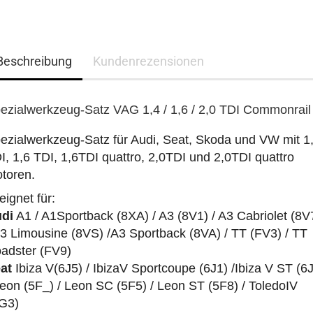
Beschreibung
Kundenrezensionen
ezialwerkzeug-Satz VAG 1,4 / 1,6 / 2,0 TDI Commonrail
ezialwerkzeug-Satz für Audi, Seat, Skoda und VW mit 1
I, 1,6 TDI, 1,6TDI quattro,
2,0TDI und
2,0TDI quattro
toren.
eignet für:
di
A1 / A1Sportback (8XA) / A3 (8V1) / A3 Cabriolet (8V
A3 Limousine (8VS) /A3 Sportback (8VA) / TT (FV3) / TT
adster (FV9)
at
Ibiza V(6J5) /
IbizaV Sportcoupe (6J1) /
Ibiza V ST (6
Leon (5F_) / Leon SC (5F5) / Leon ST (5F8) / ToledoIV
G3)