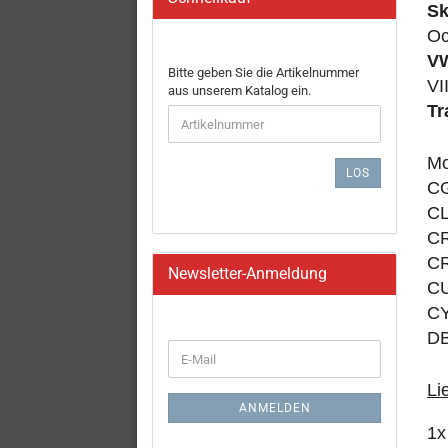
S
Oc
V
BITTE
Bitte geben Sie die Artikelnummer
VI
GEBEN
aus unserem Katalog ein.
SIE
Tr
DIE
ARTIKELNUMMER
Mo
AUS
LOS
UNSEREM
CG
KATALOG
C
EIN.
CR
CR
Newsletter-Anmeldung
CU
CY
DB
WEITER
E-
ZUR
Mail
NEWSLETTER-
Li
ANMELDUNG
ANMELDEN
1x